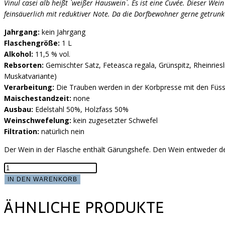
Vinul casei alb heißt `weißer Hauswein`. Es ist eine Cuvée. Dieser We
feinsäuerlich mit reduktiver Note. Da die Dorfbewohner gerne getrunk
Jahrgang:
kein Jahrgang
Flaschengröße:
1 L
Alkohol:
11,5 % vol.
Rebsorten:
Gemischter Satz, Feteasca regala, Grünspitz, Rheinri
Muskatvariante)
Verarbeitung:
Die Trauben werden in der Korbpresse mit den Füss
Maischestandzeit:
none
Ausbau:
Edelstahl 50%, Holzfass 50%
Weinschwefelung:
kein zugesetzter Schwefel
Filtration:
natürlich nein
Der Wein in der Flasche enthält Gärungshefe. Den Wein entweder de
Vinul
Casei
IN DEN WARENKORB
alb
ÄHNLICHE PRODUKTE
Menge